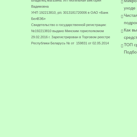
Микро
Владелец магазина: ИП Могильная Виктория
Вадимовна
уходе 
УНП 192213810, р/с 3013181720006 в ОАО «Банк
Чистая
БелВЭБ»
подрос
Свидетельство о государственной регистрации:
Как в
№192213810 выдано Минским горисполкомом
средс
29.02.2016 г. Зарегистрирован в Торговом реестре
Республики Беларусь № от 159831 от 02.05.2014
ТОП с
Подбор