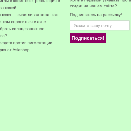
Хотите первыми узнавать про а
иглы в косметике: революция в
скидки на нашем сайте?
за кожей
 кожа — счастливая кожа: как
Подпишитесь на рассылку!
ткам справиться с акне.
ыбрать солнцезащитное
тво?
Подписаться!
редств против пигментации.
ка от Asiashop.