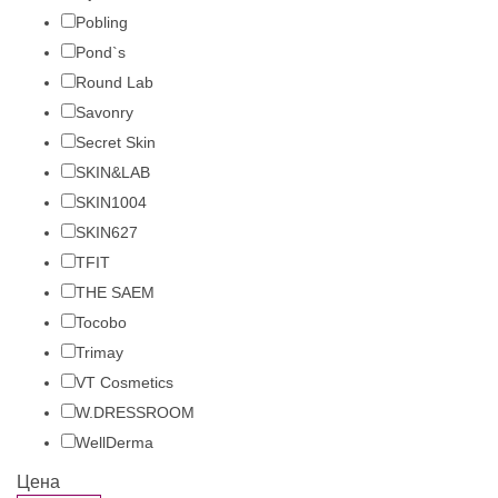
Pobling
Pond`s
Round Lab
Savonry
Secret Skin
SKIN&LAB
SKIN1004
SKIN627
TFIT
THE SAEM
Tocobo
Trimay
VT Cosmetics
W.DRESSROOM
WellDerma
Цена