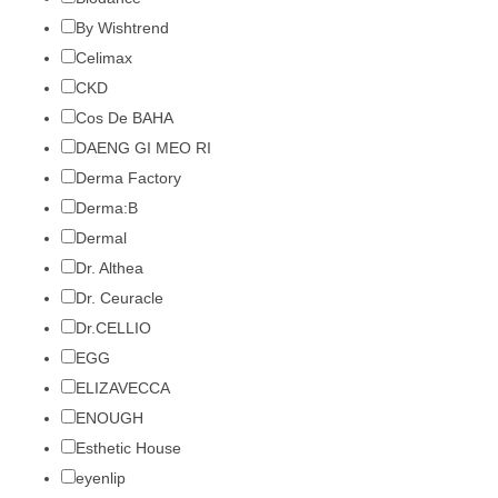
By Wishtrend
Celimax
CKD
Cos De BAHA
DAENG GI MEO RI
Derma Factory
Derma:B
Dermal
Dr. Althea
Dr. Ceuracle
Dr.CELLIO
EGG
ELIZAVECCA
ENOUGH
Esthetic House
eyenlip