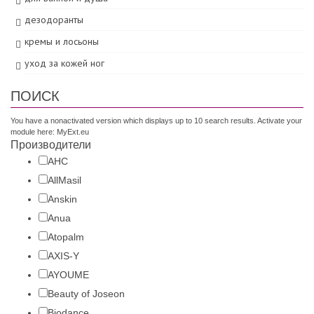
дезодоранты
кремы и лосьоны
уход за кожей ног
ПОИСК
You have a nonactivated version which displays up to 10 search results. Activate your
module here:
MyExt.eu
Производители
AHC
AllMasil
Anskin
Anua
Atopalm
AXIS-Y
AYOUME
Beauty of Joseon
Biodance