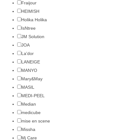
Fraijour
HEIMISH
Holika Holika
IsNtree
JM Solution
JOA
La'dor
LANEIGE
MANYO
Mary&May
MASIL
MEDI-PEEL
Median
medicube
mise en scene
Missha
Mj Care