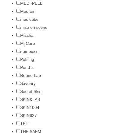
MEDI-PEEL
Median
medicube
mise en scene
Missha
Mj Care
numbuzin
Pobling
Pond`s
Round Lab
Savonry
Secret Skin
SKIN&LAB
SKIN1004
SKIN627
TFIT
THE SAEM