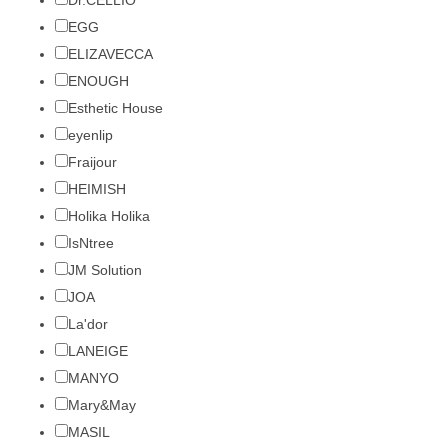
Dr.CELLIO
EGG
ELIZAVECCA
ENOUGH
Esthetic House
eyenlip
Fraijour
HEIMISH
Holika Holika
IsNtree
JM Solution
JOA
La'dor
LANEIGE
MANYO
Mary&May
MASIL