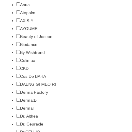
Anua
Atopalm
AXIS-Y
AYOUME
Beauty of Joseon
Biodance
By Wishtrend
Celimax
CKD
Cos De BAHA
DAENG GI MEO RI
Derma Factory
Derma:B
Dermal
Dr. Althea
Dr. Ceuracle