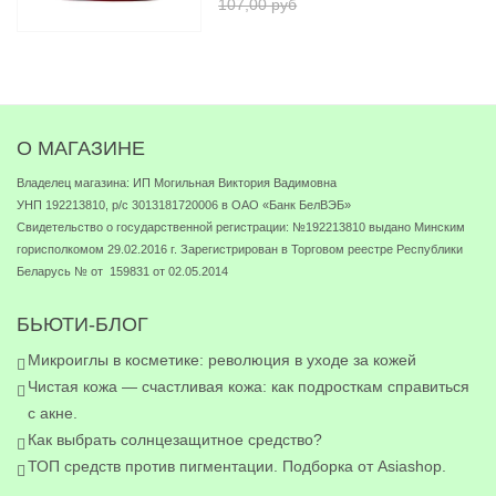
107,00 руб
О МАГАЗИНЕ
Владелец магазина: ИП Могильная Виктория Вадимовна
УНП 192213810, р/с 3013181720006 в ОАО «Банк БелВЭБ»
Свидетельство о государственной регистрации: №192213810 выдано Минским
горисполкомом 29.02.2016 г. Зарегистрирован в Торговом реестре Республики
Беларусь № от 159831 от 02.05.2014
БЬЮТИ-БЛОГ
Микроиглы в косметике: революция в уходе за кожей
Чистая кожа — счастливая кожа: как подросткам справиться
с акне.
Как выбрать солнцезащитное средство?
ТОП средств против пигментации. Подборка от Asiashop.