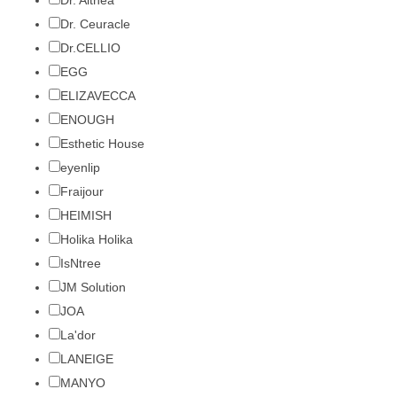
Dr. Althea
Dr. Ceuracle
Dr.CELLIO
EGG
ELIZAVECCA
ENOUGH
Esthetic House
eyenlip
Fraijour
HEIMISH
Holika Holika
IsNtree
JM Solution
JOA
La'dor
LANEIGE
MANYO