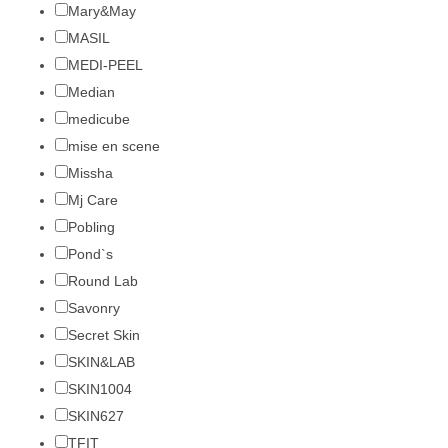
Mary&May
MASIL
MEDI-PEEL
Median
medicube
mise en scene
Missha
Mj Care
Pobling
Pond`s
Round Lab
Savonry
Secret Skin
SKIN&LAB
SKIN1004
SKIN627
TFIT