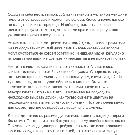
Ощущать себя неотразимой, соблазнительной и желанной женщине
помогают её здоровые и ухоженные волосы. Красота волос далеко
не всегда зависит от природы. Наоборот, шикарные волосы
являются результатом того, что за ними правильно и регулярно
ухаживают в домашних условиях.
Ухаживать за волосами требуется каждый день, в любое время года.
Без каждодневных усилий даже самые необыкновенные волосы
могут смотреться не совсем эстетично. И никакая маска, регулярно
используемая вами, не сделает их красивыми и не принесёт пользу.
Чистота волос, это самый главное в их красоте. Мытьё волос
считают одним из простейших способов ухода. С первого взгляда,
нет ничего проще намылить волосы шампунем, и смыть водой. Но
тут тоже есть, на что нужно обратить внимание. Вы часто
замечаете, что волосы становятся тонкими после мытья и
электризуются. Это значит, что шампунь вам не подходит и
необходимо выбрать другой. Как только смените шампунь на
подходящий вам, эти неприятности исчезнут. Поэтому очень важно
для своего типа волос подобрать правильно шампунь.
Для гладкости волос рекомендуется использовать кондиционеры и
бальзамы. Так же они способствуют хорошему расчёсыванию волос.
Применение кондиционеров требуют правильного использования.
Если вы их будете наносить от корней, то волосы потом станут