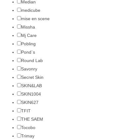
Median
medicube
mise en scene
Missha
Mj Care
Pobling
Pond`s
Round Lab
Savonry
Secret Skin
SKIN&LAB
SKIN1004
SKIN627
TFIT
THE SAEM
Tocobo
Trimay