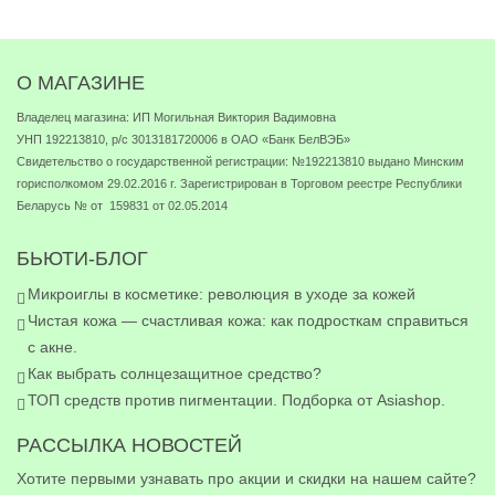
О МАГАЗИНЕ
Владелец магазина: ИП Могильная Виктория Вадимовна
УНП 192213810, р/с 3013181720006 в ОАО «Банк БелВЭБ»
Свидетельство о государственной регистрации: №192213810 выдано Минским
горисполкомом 29.02.2016 г. Зарегистрирован в Торговом реестре Республики
Беларусь № от 159831 от 02.05.2014
БЬЮТИ-БЛОГ
Микроиглы в косметике: революция в уходе за кожей
Чистая кожа — счастливая кожа: как подросткам справиться
с акне.
Как выбрать солнцезащитное средство?
ТОП средств против пигментации. Подборка от Asiashop.
РАССЫЛКА НОВОСТЕЙ
Хотите первыми узнавать про акции и скидки на нашем сайте?