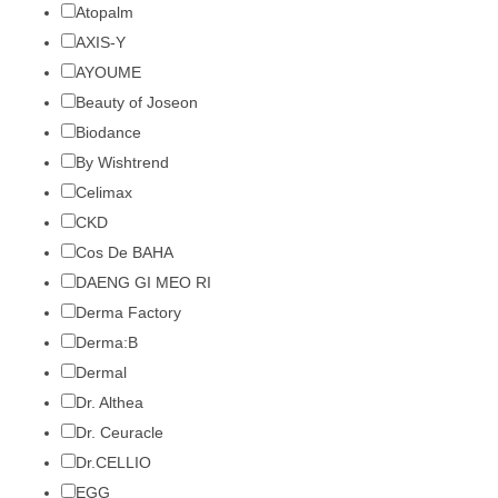
Atopalm
AXIS-Y
AYOUME
Beauty of Joseon
Biodance
By Wishtrend
Celimax
CKD
Cos De BAHA
DAENG GI MEO RI
Derma Factory
Derma:B
Dermal
Dr. Althea
Dr. Ceuracle
Dr.CELLIO
EGG