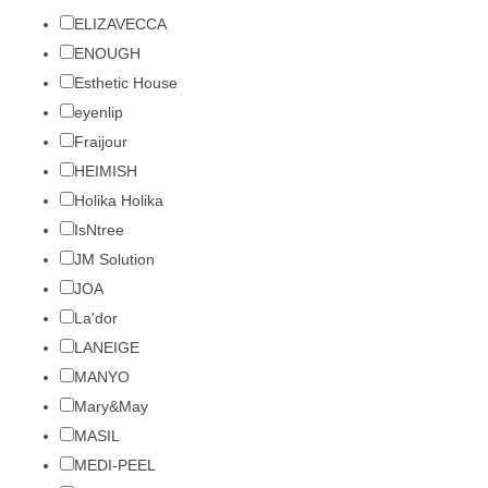
ELIZAVECCA
ENOUGH
Esthetic House
eyenlip
Fraijour
HEIMISH
Holika Holika
IsNtree
JM Solution
JOA
La'dor
LANEIGE
MANYO
Mary&May
MASIL
MEDI-PEEL