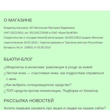
О МАГАЗИНЕ
Владелец магазина: ИП Могильная Виктория Вадимовна
УНП 192213810, р/с 3013181720006 в ОАО «Банк БелВЭБ»
Свидетельство о государственной регистрации: №192213810 выдано Минским
горисполкомом 29.02.2016 г. Зарегистрирован в Торговом реестре Республики
Беларусь № от 159831 от 02.05.2014
БЬЮТИ-БЛОГ
Микроиглы в косметике: революция в уходе за кожей
Чистая кожа — счастливая кожа: как подросткам справиться
с акне.
Как выбрать солнцезащитное средство?
ТОП средств против пигментации. Подборка от Asiashop.
РАССЫЛКА НОВОСТЕЙ
Хотите первыми узнавать про акции и скидки на нашем сайте?