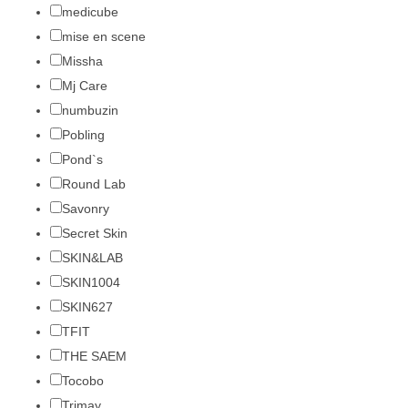
medicube
mise en scene
Missha
Mj Care
numbuzin
Pobling
Pond`s
Round Lab
Savonry
Secret Skin
SKIN&LAB
SKIN1004
SKIN627
TFIT
THE SAEM
Tocobo
Trimay