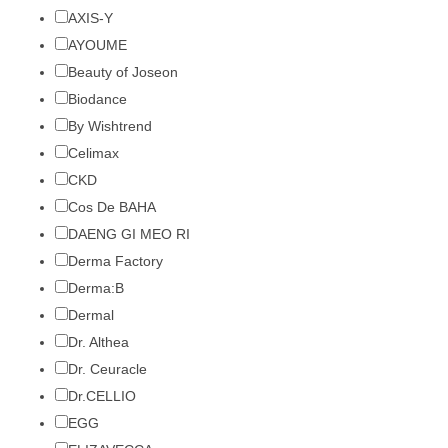
AXIS-Y
AYOUME
Beauty of Joseon
Biodance
By Wishtrend
Celimax
CKD
Cos De BAHA
DAENG GI MEO RI
Derma Factory
Derma:B
Dermal
Dr. Althea
Dr. Ceuracle
Dr.CELLIO
EGG