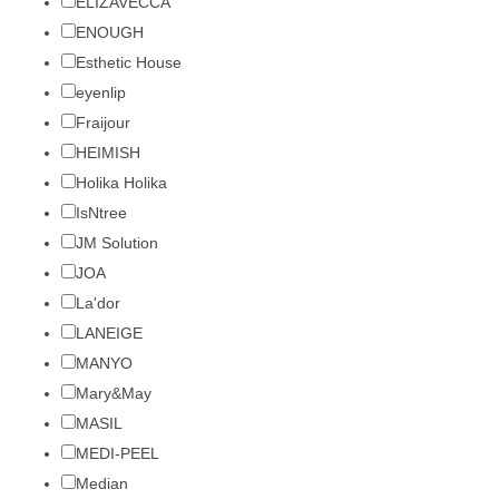
ELIZAVECCA
ENOUGH
Esthetic House
eyenlip
Fraijour
HEIMISH
Holika Holika
IsNtree
JM Solution
JOA
La'dor
LANEIGE
MANYO
Mary&May
MASIL
MEDI-PEEL
Median