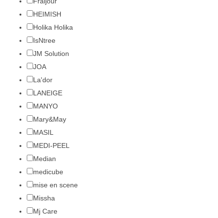
Fraijour
HEIMISH
Holika Holika
IsNtree
JM Solution
JOA
La'dor
LANEIGE
MANYO
Mary&May
MASIL
MEDI-PEEL
Median
medicube
mise en scene
Missha
Mj Care