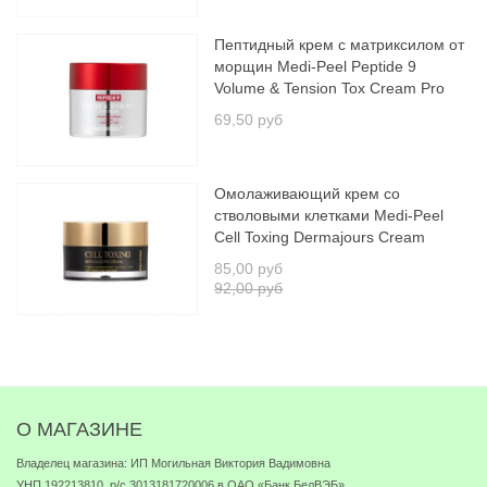
Пептидный крем с матриксилом от
морщин Medi-Peel Peptide 9
Volume & Tension Tox Cream Pro
69,50 руб
Омолаживающий крем со
стволовыми клетками Medi-Peel
Cell Toxing Dermajours Cream
85,00 руб
92,00 руб
О МАГАЗИНЕ
Владелец магазина: ИП Могильная Виктория Вадимовна
УНП 192213810, р/с 3013181720006 в ОАО «Банк БелВЭБ»