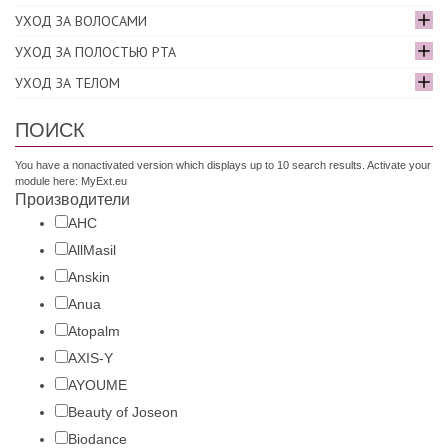
УХОД ЗА ВОЛОСАМИ
УХОД ЗА ПОЛОСТЬЮ РТА
УХОД ЗА ТЕЛОМ
ПОИСК
You have a nonactivated version which displays up to 10 search results. Activate your
module here:
MyExt.eu
Производители
AHC
AllMasil
Anskin
Anua
Atopalm
AXIS-Y
AYOUME
Beauty of Joseon
Biodance