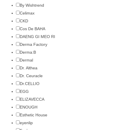
By Wishtrend
Celimax
CKD
Cos De BAHA
DAENG GI MEO RI
Derma Factory
Derma:B
Dermal
Dr. Althea
Dr. Ceuracle
Dr.CELLIO
EGG
ELIZAVECCA
ENOUGH
Esthetic House
eyenlip