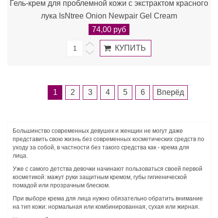
Гель-крем для проблемной кожи с экстрактом красного
лука IsNtree Onion Newpair Gel Cream
74,00 руб
1
2
3
4
5
6
Вперёд
Большинство современных девушек и женщин не могут даже
представить свою жизнь без современных косметических средств по
уходу за собой, в частности без такого средства как - крема для
лица.
Уже с самого детства девочки начинают пользоваться своей первой
косметикой: мажут руки защитным кремом, губы гигиенической
помадой или прозрачным блеском.
При выборе крема для лица нужно обязательно обратить внимание
на тип кожи: нормальная или комбинированная, сухая или жирная.