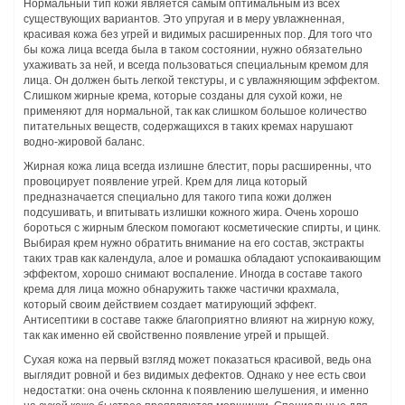
Нормальный тип кожи является самым оптимальным из всех
существующих вариантов. Это упругая и в меру увлажненная,
красивая кожа без угрей и видимых расширенных пор. Для того что
бы кожа лица всегда была в таком состоянии, нужно обязательно
ухаживать за ней, и всегда пользоваться специальным кремом для
лица. Он должен быть легкой текстуры, и с увлажняющим эффектом.
Слишком жирные крема, которые созданы для сухой кожи, не
применяют для нормальной, так как слишком большое количество
питательных веществ, содержащихся в таких кремах нарушают
водно-жировой баланс.
Жирная кожа лица всегда излишне блестит, поры расширенны, что
провоцирует появление угрей. Крем для лица который
предназначается специально для такого типа кожи должен
подсушивать, и впитывать излишки кожного жира. Очень хорошо
бороться с жирным блеском помогают косметические спирты, и цинк.
Выбирая крем нужно обратить внимание на его состав, экстракты
таких трав как календула, алое и ромашка обладают успокаивающим
эффектом, хорошо снимают воспаление. Иногда в составе такого
крема для лица можно обнаружить также частички крахмала,
который своим действием создает матирующий эффект.
Антисептики в составе также благоприятно влияют на жирную кожу,
так как именно ей свойственно появление угрей и прыщей.
Сухая кожа на первый взгляд может показаться красивой, ведь она
выглядит ровной и без видимых дефектов. Однако у нее есть свои
недостатки: она очень склонна к появлению шелушения, и именно