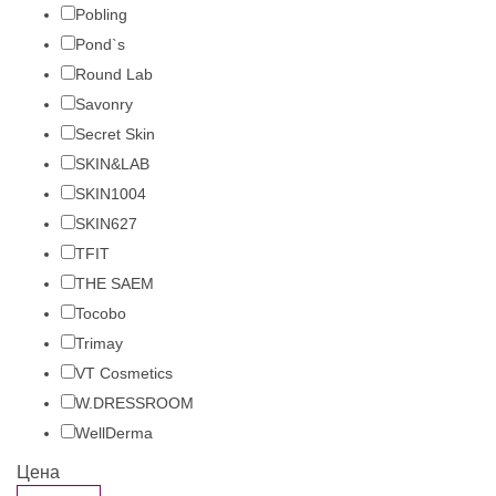
Pobling
Pond`s
Round Lab
Savonry
Secret Skin
SKIN&LAB
SKIN1004
SKIN627
TFIT
THE SAEM
Tocobo
Trimay
VT Cosmetics
W.DRESSROOM
WellDerma
Цена