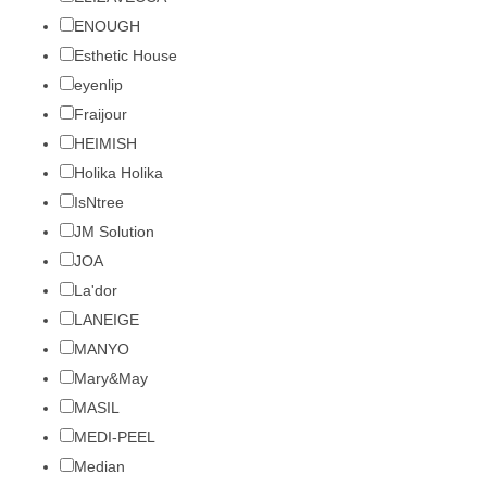
ENOUGH
Esthetic House
eyenlip
Fraijour
HEIMISH
Holika Holika
IsNtree
JM Solution
JOA
La'dor
LANEIGE
MANYO
Mary&May
MASIL
MEDI-PEEL
Median