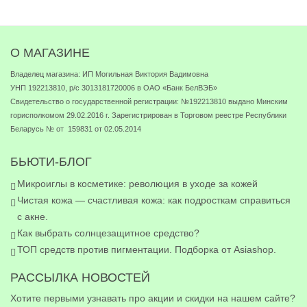
О МАГАЗИНЕ
Владелец магазина: ИП Могильная Виктория Вадимовна
УНП 192213810, р/с 3013181720006 в ОАО «Банк БелВЭБ»
Свидетельство о государственной регистрации: №192213810 выдано Минским
горисполкомом 29.02.2016 г. Зарегистрирован в Торговом реестре Республики
Беларусь № от 159831 от 02.05.2014
БЬЮТИ-БЛОГ
Микроиглы в косметике: революция в уходе за кожей
Чистая кожа — счастливая кожа: как подросткам справиться
с акне.
Как выбрать солнцезащитное средство?
ТОП средств против пигментации. Подборка от Asiashop.
РАССЫЛКА НОВОСТЕЙ
Хотите первыми узнавать про акции и скидки на нашем сайте?