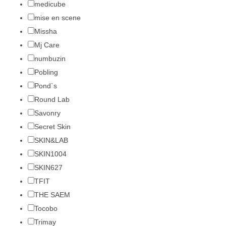
medicube
mise en scene
Missha
Mj Care
numbuzin
Pobling
Pond`s
Round Lab
Savonry
Secret Skin
SKIN&LAB
SKIN1004
SKIN627
TFIT
THE SAEM
Tocobo
Trimay