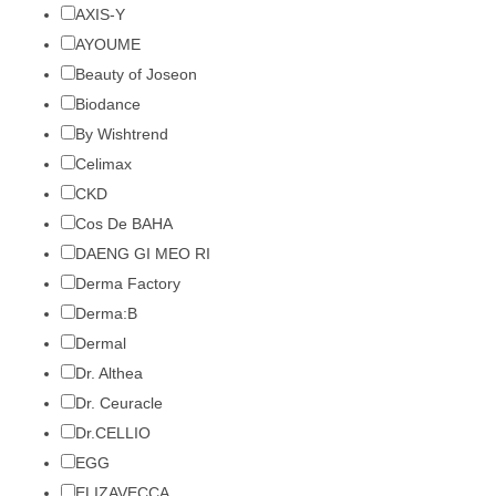
AXIS-Y
AYOUME
Beauty of Joseon
Biodance
By Wishtrend
Celimax
CKD
Cos De BAHA
DAENG GI MEO RI
Derma Factory
Derma:B
Dermal
Dr. Althea
Dr. Ceuracle
Dr.CELLIO
EGG
ELIZAVECCA