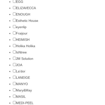
EGG
ELIZAVECCA
ENOUGH
Esthetic House
eyenlip
Fraijour
HEIMISH
Holika Holika
IsNtree
JM Solution
JOA
La'dor
LANEIGE
MANYO
Mary&May
MASIL
MEDI-PEEL