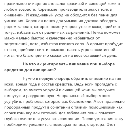
правильное очищение это залог красивой и сияющей кожи в
любом возрасте. Корейские производители знают толк в
очищении. И ежедневный уход не обходится без пенки для
умывания. Хорошая пенка для умывания должна обладать
рядом качеств, которые помогу «проснуться» коже, прийти в
тонус, избавиться от различных загрязнений. Пенка поможет
максимально быстро и качественно избавиться от
загрязнений, пота, избытков кожного сала. А аромат пробудит
от сна, прибавит сил и поможет начать утро с позитивной
ноты, что благоприятно скажется на весь оставшийся день.
На что акцентировать внимание при выборе
средства для очищения?
Нужно в первую очередь обратить внимание на тип
кожи, время года и состав средства. Ведь если прогадать с
выбором, то вместо упругой и сияющей кожи вы получите
стянутую и раздраженную. Неправильный выбор может
усугубить проблемы, которые вас беспокоили. А вот правильно
подобранный продукт в сочетании с такими помошниками как
спонж конняку или сеточкой для взбивания пены поможет
глубоко очистить и улучшить состояние. После умывания кожу
необходимо увлажнить с помощью тоника, стартера. Этот