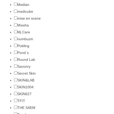
Median
medicube
mise en scene
Missha
Mj Care
numbuzin
Pobling
Pond`s
Round Lab
Savonry
Secret Skin
SKIN&LAB
SKIN1004
SKIN627
TFIT
THE SAEM