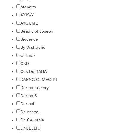
Atopalm
AXIS-Y
AYOUME
Beauty of Joseon
Biodance
By Wishtrend
Celimax
CKD
Cos De BAHA
DAENG GI MEO RI
Derma Factory
Derma:B
Dermal
Dr. Althea
Dr. Ceuracle
Dr.CELLIO