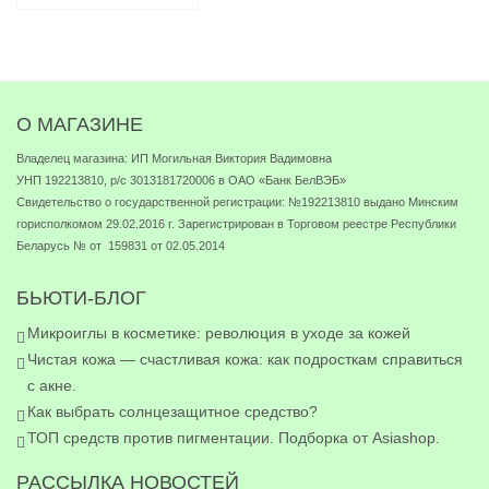
О МАГАЗИНЕ
Владелец магазина: ИП Могильная Виктория Вадимовна
УНП 192213810, р/с 3013181720006 в ОАО «Банк БелВЭБ»
Свидетельство о государственной регистрации: №192213810 выдано Минским
горисполкомом 29.02.2016 г. Зарегистрирован в Торговом реестре Республики
Беларусь № от 159831 от 02.05.2014
БЬЮТИ-БЛОГ
Микроиглы в косметике: революция в уходе за кожей
Чистая кожа — счастливая кожа: как подросткам справиться
с акне.
Как выбрать солнцезащитное средство?
ТОП средств против пигментации. Подборка от Asiashop.
РАССЫЛКА НОВОСТЕЙ