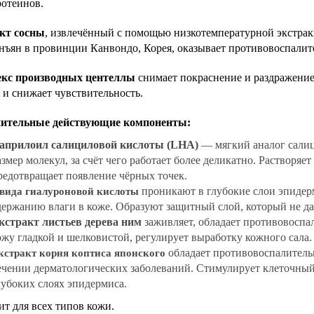
ротеинов.
кт сосны
, извлечённый с помощью низкотемпературной экстрак
нъян в провинции Канвондо, Корея, оказывает противовоспалит
кс производных центеллы
снимает покраснение и раздражение
 и снижает чувствительность.
ительные действующие компоненты:
априлоил салициловой кислоты (LHA)
— мягкий аналог сали
азмер молекул, за счёт чего работает более деликатно. Растворяет
редотвращает появление чёрных точек.
проникают в глубокие слои эпидер
 вида гиалуроновой кислоты
держанию влаги в коже. Образуют защитный слой, который не дае
кстракт листьев дерева ним
заживляет, обладает противовоспа
ожу гладкой и шелковистой, регулирует выработку кожного сала.
обладает противовоспалитель
кстракт корня коптиса японского
ечении дерматологических заболеваний. Стимулирует клеточный
лубоких слоях эпидермиса.
т для всех типов кожи.