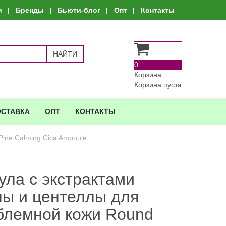
и
Бренды
Бьюти-блог
Опт
Контакты
0
Корзина
Корзина пуста
ОСТАВКА
ОПТ
КОНТАКТЫ
ine Calming Cica Ampoule
ула с экстрактами
ны и центеллы для
блемной кожи Round