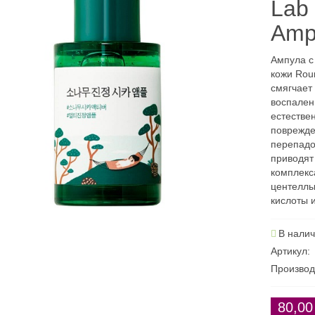
Lab 
Amp
Ампула с
кожи Rou
смягчает
воспален
естестве
поврежде
перепадо
приводят
комплекса
центеллы
кислоты 
В нали
Артикул:
Производ
80,00