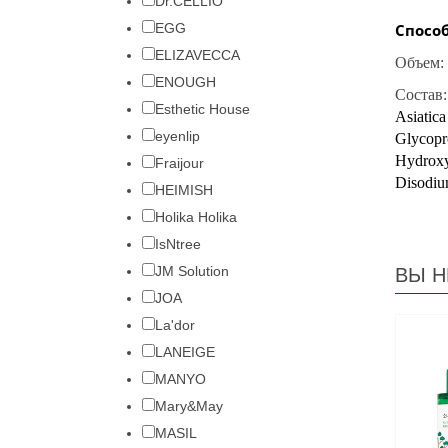
Dr.CELLIO
EGG
Спосо
ELIZAVECCA
Объем: 
ENOUGH
Состав
Esthetic House
Asiatica
eyenlip
Glycopro
Hydroxya
Fraijour
Disodiu
HEIMISH
Holika Holika
IsNtree
JM Solution
ВЫ Н
JOA
La'dor
LANEIGE
MANYO
Mary&May
MASIL