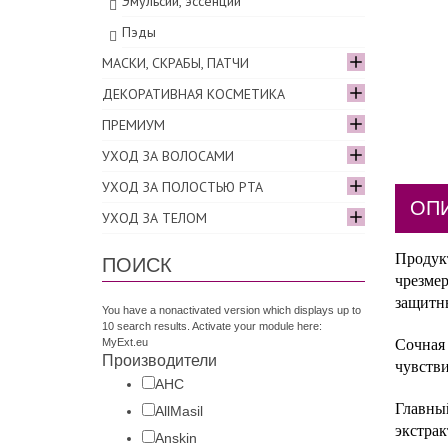
Эмульсии, эссенции
Пэды
МАСКИ, СКРАБЫ, ПАТЧИ
ДЕКОРАТИВНАЯ КОСМЕТИКА
ПРЕМИУМ
УХОД ЗА ВОЛОСАМИ
УХОД ЗА ПОЛОСТЬЮ РТА
ОП
УХОД ЗА ТЕЛОМ
Продукт
ПОИСК
чрезмер
защитн
You have a nonactivated version which displays up to
10 search results. Activate your module here:
MyExt.eu
Сочная 
Производители
чувств
AHC
Главны
AllMasil
экстрак
Anskin