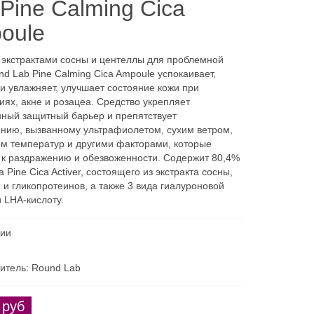
Pine Calming Cica
oule
 экстрактами сосны и центеллы для проблемной
nd Lab Pine Calming Cica Ampoule успокаивает,
 и увлажняет, улучшает состояние кожи при
иях, акне и розацеа. Средство укрепляет
нный защитный барьер и препятствует
нию, вызванному ультрафиолетом, сухим ветром,
м температур и другими факторами, которые
 к раздражению и обезвоженности. Содержит 80,4%
 Pine Cica Activer, состоящего из экстракта сосны,
 и гликопротеинов, а также 3 вида гиалуроновой
и LHA-кислоту.
чии
итель: Round Lab
 руб