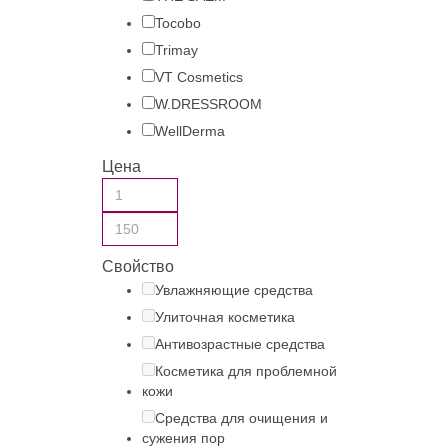
Tocobo
Trimay
VT Cosmetics
W.DRESSROOM
WellDerma
Цена
Свойство
Увлажняющие средства
Улиточная косметика
Антивозрастные средства
Косметика для проблемной
кожи
Средства для очищения и
сужения пор