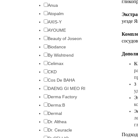
гликоп
Anua
Atopalm
Экстра
уезде Я
AXIS-Y
AYOUME
Компле
Beauty of Joseon
сосудов
Biodance
Дополн
By Wishtrend
Celimax
К
р
CKD
п
Cos De BAHA
3
DAENG GI MEO RI
у
Derma Factory
Э
к
Derma:B
Э
Dermal
л
Dr. Althea
г
Dr. Ceuracle
Подходи