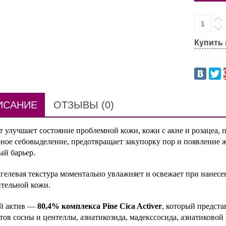
Купить 
ИСАНИЕ
ОТЗЫВЫ (0)
 улучшает состояние проблемной кожи, кожи с акне и розацеа, 
ное себовыделение, предотвращает закупорку пор и появление ж
ый барьер.
гелевая текстура моментально увлажняет и освежает при нанесе
ительной кожи.
й актив —
80,4% комплекса Pine Cica Activer
, который предста
тов сосны и центеллы, азиатикозида, мадекссосида, азиатиковой