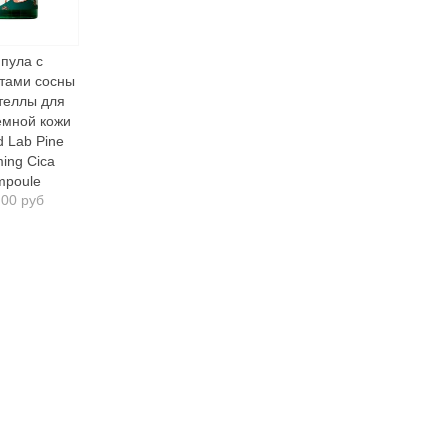
пула с
ктами сосны
теллы для
емной кожи
 Lab Pine
ing Cica
mpoule
,00 руб