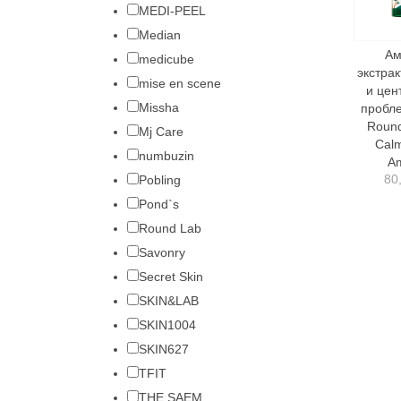
MEDI-PEEL
Median
Ам
medicube
экстра
mise en scene
и цен
Missha
пробл
Round
Mj Care
Calm
numbuzin
A
80
Pobling
Pond`s
Round Lab
Savonry
Secret Skin
SKIN&LAB
SKIN1004
SKIN627
TFIT
THE SAEM