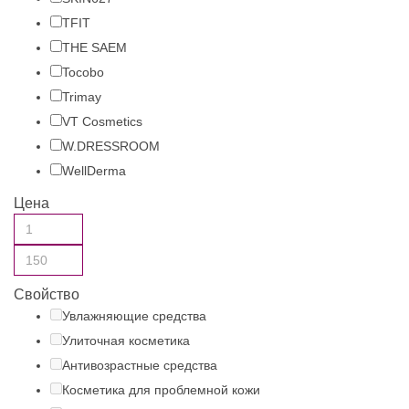
TFIT
THE SAEM
Tocobo
Trimay
VT Cosmetics
W.DRESSROOM
WellDerma
Цена
Свойство
Увлажняющие средства
Улиточная косметика
Антивозрастные средства
Косметика для проблемной кожи