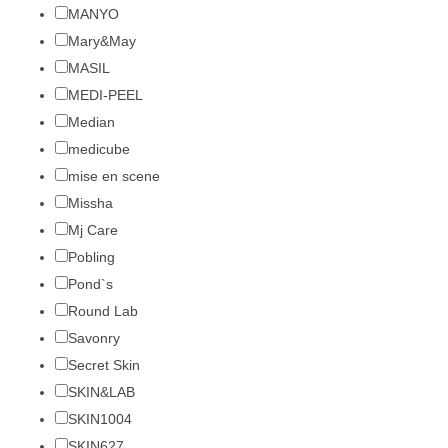
MANYO
Mary&May
MASIL
MEDI-PEEL
Median
medicube
mise en scene
Missha
Mj Care
Pobling
Pond`s
Round Lab
Savonry
Secret Skin
SKIN&LAB
SKIN1004
SKIN627