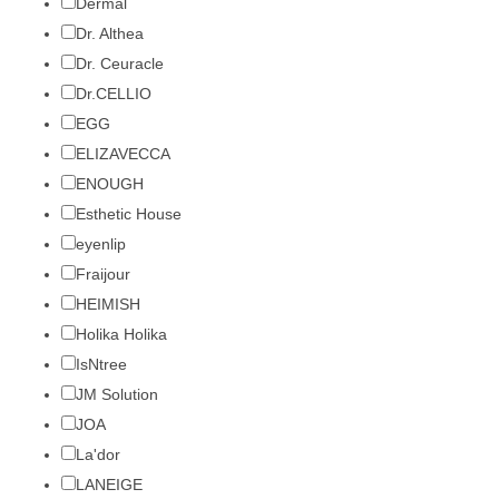
Dermal
Dr. Althea
Dr. Ceuracle
Dr.CELLIO
EGG
ELIZAVECCA
ENOUGH
Esthetic House
eyenlip
Fraijour
HEIMISH
Holika Holika
IsNtree
JM Solution
JOA
La'dor
LANEIGE