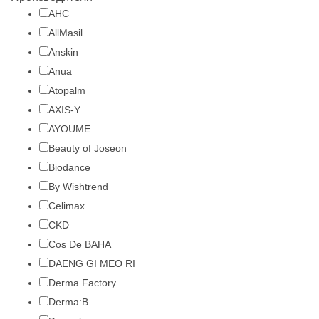
AHC
AllMasil
Anskin
Anua
Atopalm
AXIS-Y
AYOUME
Beauty of Joseon
Biodance
By Wishtrend
Celimax
CKD
Cos De BAHA
DAENG GI MEO RI
Derma Factory
Derma:B