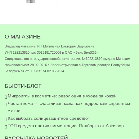
О МАГАЗИНЕ
Владелец магазина: ИП Могильная Виктория Вадимовна
УНП 192213810, р/с 3013181720006 в ОАО «Банк БелВЭБ»
Свидетельство о государственной регистрации: №192213810 выдано Минским
горисполкомом 29.02.2016 г. Зарегистрирован в Торговом реестре Республики
Беларусь № от 159831 от 02.05.2014
БЬЮТИ-БЛОГ
Микроиглы в косметике: революция в уходе за кожей
Чистая кожа — счастливая кожа: как подросткам справиться
с акне.
Как выбрать солнцезащитное средство?
ТОП средств против пигментации. Подборка от Asiashop.
РАССЫЛКА НОВОСТЕЙ