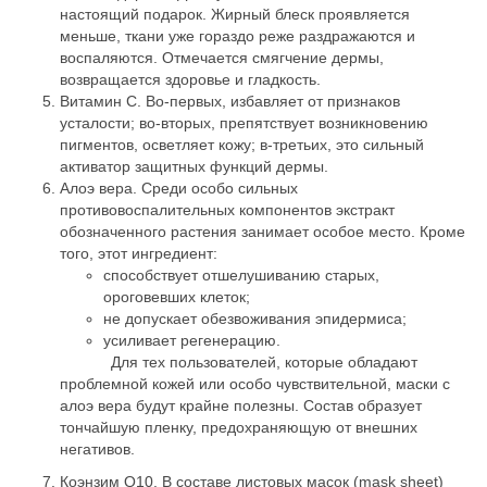
настоящий подарок. Жирный блеск проявляется
меньше, ткани уже гораздо реже раздражаются и
воспаляются. Отмечается смягчение дермы,
возвращается здоровье и гладкость.
Витамин С. Во-первых, избавляет от признаков
усталости; во-вторых, препятствует возникновению
пигментов, осветляет кожу; в-третьих, это сильный
активатор защитных функций дермы.
Алоэ вера. Среди особо сильных
противовоспалительных компонентов экстракт
обозначенного растения занимает особое место. Кроме
того, этот ингредиент:
способствует отшелушиванию старых,
ороговевших клеток;
не допускает обезвоживания эпидермиса;
усиливает регенерацию.
Для тех пользователей, которые обладают
проблемной кожей или особо чувствительной, маски с
алоэ вера будут крайне полезны. Состав образует
тончайшую пленку, предохраняющую от внешних
негативов.
Коэнзим Q10. В составе листовых масок (mask sheet)